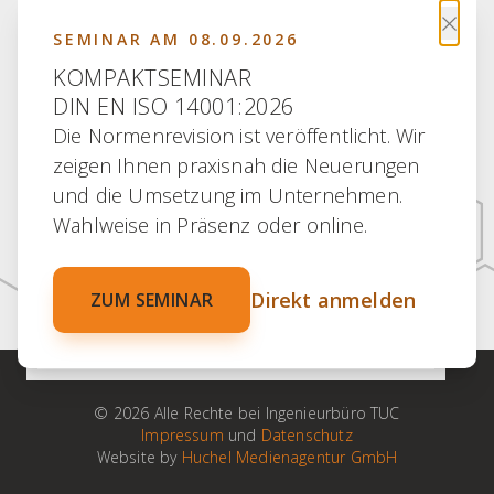
×
SEMINAR AM 08.09.2026
KOMPAKTSEMINAR
DIN EN ISO 14001:2026
Die Normenrevision ist veröffentlicht. Wir
30 JAHRE ERFAHRUNG
zeigen Ihnen praxisnah die Neuerungen
30 JAHRE PARTNERSCHAFT
und die Umsetzung im Unternehmen.
30 JAHRE KOMPETENZ
Wahlweise in Präsenz oder online.
30 JAHRE ENGAGEMENT
Direkt anmelden
ZUM SEMINAR
100 % VERTRAUEN
© 2026 Alle Rechte bei Ingenieurbüro TUC
Impressum
und
Datenschutz
Website by
Huchel Medienagentur GmbH