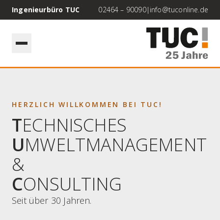
Ingenieurbüro TUC
02464 – 90090
|
info@tuconline.de
HERZLICH WILLKOMMEN BEI TUC!
T
ECHNISCHES
U
MWELTMANAGEMENT
&
C
ONSULTING
Seit über 30 Jahren.