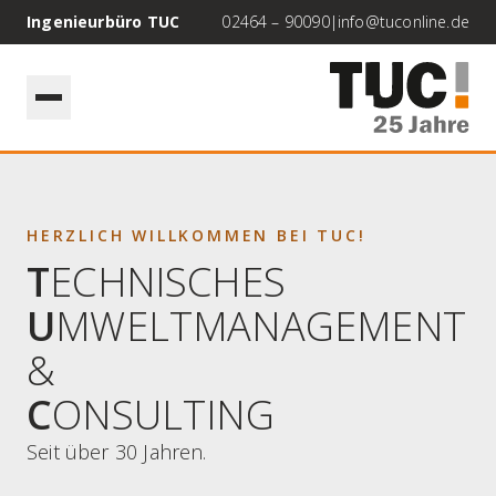
Ingenieurbüro TUC
02464 – 90090
|
info@tuconline.de
HERZLICH WILLKOMMEN BEI TUC!
T
ECHNISCHES
U
MWELTMANAGEMENT
&
C
ONSULTING
Seit über 30 Jahren.