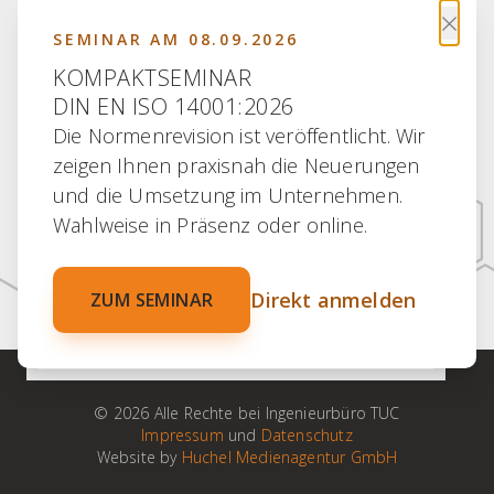
×
SEMINAR AM 08.09.2026
KOMPAKTSEMINAR
DIN EN ISO 14001:2026
Die Normenrevision ist veröffentlicht. Wir
30 JAHRE ERFAHRUNG
zeigen Ihnen praxisnah die Neuerungen
30 JAHRE PARTNERSCHAFT
und die Umsetzung im Unternehmen.
30 JAHRE KOMPETENZ
Wahlweise in Präsenz oder online.
30 JAHRE ENGAGEMENT
Direkt anmelden
ZUM SEMINAR
100 % VERTRAUEN
© 2026 Alle Rechte bei Ingenieurbüro TUC
Impressum
und
Datenschutz
Website by
Huchel Medienagentur GmbH